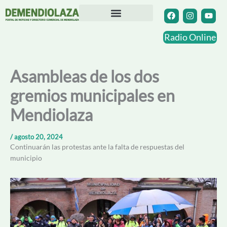
Ir
F
I
Y
a
n
o
al
c
s
u
contenido
Directorio Comercial
Otras Localidades
e
t
t
Radio Online
b
a
u
o
g
b
o
r
e
k
a
Asambleas de los dos
m
gremios municipales en
Mendiolaza
/
agosto 20, 2024
Continuarán las protestas ante la falta de respuestas del
municipio