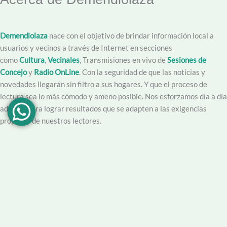
Demendiolaza
nace con el objetivo de brindar información local a
usuarios y vecinos a través de Internet en secciones
como
Cultura
,
Vecinales
, Transmisiones en vivo de
Sesiones de
Concejo
y
Radio OnLine
. Con la seguridad de que las noticias y
novedades llegarán sin filtro a sus hogares. Y que el proceso de
lectura sea lo más cómodo y ameno posible. Nos esforzamos día a día
además para lograr resultados que se adapten a las exigencias
propias y de nuestros lectores.
Creemos en la importancia del trabajo hecho con dedicación,
vocación y conciencia de servicio. Apuntamos entonces a que la
información no sea solo un producto final, sino que este acompañado
por un servicio que genere una experiencia positiva y profesional.
Demendiolaza
es un medio multiplataforma, por lo que nos
acercamos a nuestro público también por
Youtube
,
Facebook