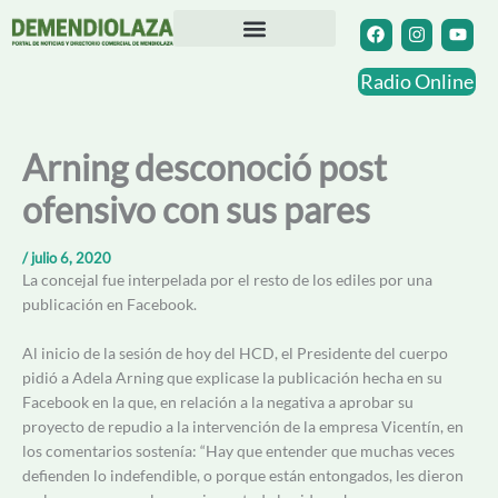
Ir
F
I
Y
a
n
o
al
c
s
u
contenido
Directorio Comercial
Otras Localidades
e
t
t
Radio Online
b
a
u
o
g
b
o
r
e
k
a
Arning desconoció post
m
ofensivo con sus pares
/
julio 6, 2020
La concejal fue interpelada por el resto de los ediles por una
publicación en Facebook.
Al inicio de la sesión de hoy del HCD, el Presidente del cuerpo
pidió a Adela Arning que explicase la publicación hecha en su
Facebook en la que, en relación a la negativa a aprobar su
proyecto de repudio a la intervención de la empresa Vicentín, en
los comentarios sostenía: “Hay que entender que muchas veces
defienden lo indefendible, o porque están entongados, les dieron