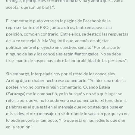
un lugar, o porque les crecieron toda la vida y ahora que… van a
aceptar que son un bluff?”.
El comentario pudo verse en la página de Facebook de la
representante del PRO, junto a otros, tanto en apoyo a su
posición, como en contrario. Entre ellos, se destacó las respuestas
de la ex concejal Alicia Vogliotti que, además de objetar
políticamente el proyecto en cuestión, señaló: “Por otra parte
ninguno de las y los concejales están #entongados. No se debe
tirar manto de sospechas sobre la honorabilidad de las personas”:
Sin embargo, interpelada hoy por el resto de los concejales.
Arning dijo no haber hecho ese comentario. “Yo hice una nota, la
posteé, y yo no borre ningún comentario. Cuando Estela
(Zarazaga) me lo compartió, yo lo busqué y no sé a qué lugar se
refería porque yo no lo pude ver a ese comentario. El tono de mis
palabras es el que está en el mensaje que yo posteé, que puse en
mis redes, el otro mensaje no sé de dónde lo sacaron porque yo no
lo pude encontrar tampoco. Y lo que está en las redes lo que dije
en la reunión.”