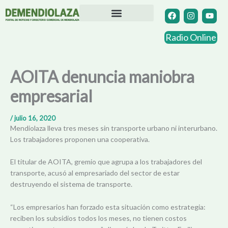
Ir
F
I
Y
a
n
o
al
c
s
u
contenido
Directorio Comercial
Otras Localidades
e
t
t
Radio Online
b
a
u
o
g
b
o
r
e
k
a
AOITA denuncia maniobra
m
empresarial
/
julio 16, 2020
Mendiolaza lleva tres meses sin transporte urbano ni interurbano.
Los trabajadores proponen una cooperativa.
El titular de AOITA, gremio que agrupa a los trabajadores del
transporte, acusó al empresariado del sector de estar
destruyendo el sistema de transporte.
“Los empresarios han forzado esta situación como estrategia:
reciben los subsidios todos los meses, no tienen costos