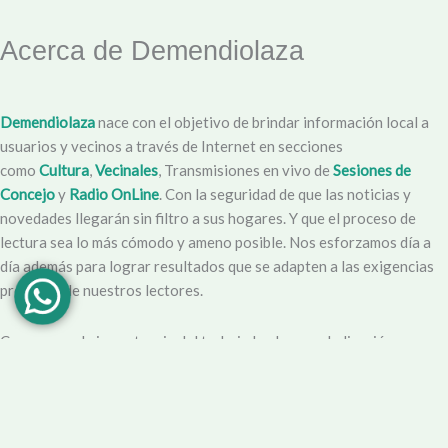
Acerca de Demendiolaza
Demendiolaza
nace con el objetivo de brindar información local a
usuarios y vecinos a través de Internet en secciones
como
Cultura
,
Vecinales
, Transmisiones en vivo de
Sesiones de
Concejo
y
Radio OnLine
. Con la seguridad de que las noticias y
novedades llegarán sin filtro a sus hogares. Y que el proceso de
lectura sea lo más cómodo y ameno posible. Nos esforzamos día a
día además para lograr resultados que se adapten a las exigencias
propias y de nuestros lectores.
Creemos en la importancia del trabajo hecho con dedicación,
vocación y conciencia de servicio. Apuntamos entonces a que la
información no sea solo un producto final, sino que este
acompañado por un servicio que genere una experiencia positiva y
profesional.