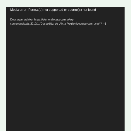
Reproductor
Media error: Format(s) not supported or source(s) not found
de
Descargar archivo: https://demendiolaza.com.ar/wp-
video
content/uploads/2019/11/Despedida_de_Alicia_Vogliottiyoutube.com_.mp4?_=1