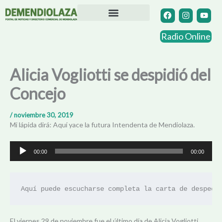
Ir
F
I
Y
a
n
o
al
c
s
u
contenido
Directorio Comercial
Otras Localidades
e
t
t
Radio Online
b
a
u
o
g
b
o
r
e
k
a
Alicia Vogliotti se despidió del
m
Concejo
/
noviembre 30, 2019
Mi lápida dirá: Aquí yace la futura Intendenta de Mendiolaza.
Reproductor
00:00
00:00
de
audio
Aquí puede escucharse completa la carta de despedi
El viernes 29 de noviembre fue el último día de Alicia Vogliotti