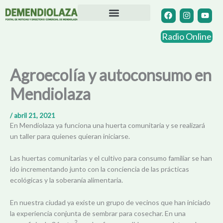
Ir
F
I
Y
a
n
o
al
c
s
u
contenido
Directorio Comercial
Otras Localidades
e
t
t
Radio Online
b
a
u
o
g
b
o
r
e
k
a
Agroecolía y autoconsumo en
m
Mendiolaza
/
abril 21, 2021
En Mendiolaza ya funciona una huerta comunitaria y se realizará
un taller para quienes quieran iniciarse.
Las huertas comunitarias y el cultivo para consumo familiar se han
ido incrementando junto con la conciencia de las prácticas
ecológicas y la soberanía alimentaria.
En nuestra ciudad ya existe un grupo de vecinos que han iniciado
la experiencia conjunta de sembrar para cosechar. En una
2