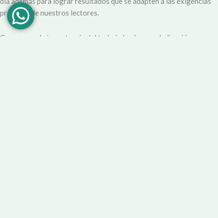
día además para lograr resultados que se adapten a las exigencias
propias y de nuestros lectores.
Creemos en la importancia del trabajo hecho con dedicación,
vocación y conciencia de servicio. Apuntamos entonces a que la
información no sea solo un producto final, sino que este
acompañado por un servicio que genere una experiencia positiva y
profesional.
Demendiolaza
es un medio multiplataforma, por lo que nos
acercamos a nuestro público también por
Youtube
,
Facebook
,
Instagram
y
Whatsapp
. Podés contar con nuestro servicio de
información esencial tal como Turnero de
Farmacias
, Horarios de
Transporte, Teléfono Útiles y desde luego las últimas noticias de la
localidad.
Facebook
Instagram
Youtube
Tel Comercial
E-mail
© 2025 Demendiolza.com.ar
|
Powered by
untokedigital.com