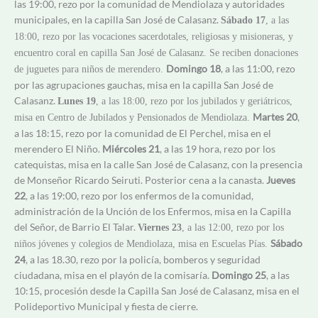
las 19:00, rezo por la comunidad de Mendiolaza y autoridades
municipales, en la capilla San José de Calasanz.
Sábado 17
, a las
18:00, rezo por las vocaciones sacerdotales, religiosas y misioneras, y
encuentro coral en capilla San José de Calasanz. Se reciben donaciones
Domingo 18
, a las 11:00, rezo
de juguetes para niños de merendero.
por las agrupaciones gauchas, misa en la capilla San José de
Calasanz.
Lunes 19
, a las 18:00, rezo por los jubilados y geriátricos,
Martes 20
,
misa en Centro de Jubilados y Pensionados de Mendiolaza.
a las 18:15, rezo por la comunidad de El Perchel, misa en el
merendero El Niño.
Miércoles 21
, a las 19 hora, rezo por los
catequistas, misa en la calle San José de Calasanz, con la presencia
de Monseñor Ricardo Seiruti. Posterior cena a la canasta.
Jueves
22
, a las 19:00, rezo por los enfermos de la comunidad,
administración de la Unción de los Enfermos, misa en la Capilla
del Señor, de Barrio El Talar.
Viernes 23
, a las 12:00, rezo por los
Sábado
niños jóvenes y colegios de Mendiolaza, misa en Escuelas Pías.
24
, a las 18.30, rezo por la policía, bomberos y seguridad
ciudadana, misa en el playón de la comisaría.
Domingo 25
, a las
10:15, procesión desde la Capilla San José de Calasanz, misa en el
Polideportivo Municipal y fiesta de cierre.