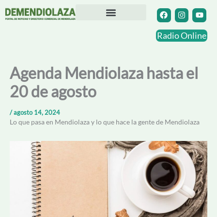
Ir
F
I
Y
a
n
o
al
c
s
u
contenido
Directorio Comercial
Otras Localidades
e
t
t
Radio Online
b
a
u
o
g
b
o
r
e
k
a
Agenda Mendiolaza hasta el
m
20 de agosto
/
agosto 14, 2024
Lo que pasa en Mendiolaza y lo que hace la gente de Mendiolaza