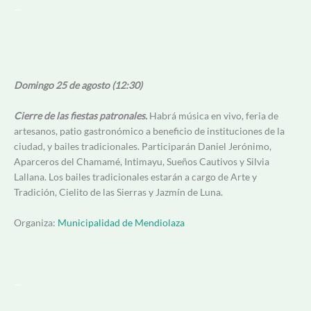
—
Domingo 25 de agosto (12:30)
Cierre de las fiestas patronales.
Habrá música en vivo, feria de
artesanos, patio gastronómico a beneficio de instituciones de la
ciudad, y bailes tradicionales. Participarán Daniel Jerónimo,
Aparceros del Chamamé, Intimayu, Sueños Cautivos y Silvia
Lallana. Los bailes tradicionales estarán a cargo de Arte y
Tradición, Cielito de las Sierras y Jazmín de Luna.
Organiza:
Municipalidad de Mendiolaza
—