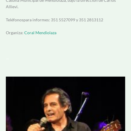
Casona Municipal de Mendiolaza, bajo la dirección de Carlos
Allievi.
Teléfonospara informes: 351 5527099 y 351 2813112
Organiza:
Coral Mendiolaza
—