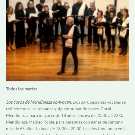
Todos los martes
Los coros de Mendiolaza convocan
.
Dos agrupaciones vocales se
reúnen todas las semanas y siguen sumando voces. Coral
Mendiolaza, para mayores de 18 años, ensaya de 20:00 a 22:00.
Mendiolaza Malbec Roble, para personas con ganas de cantar y
más de 65 años, lo hace de 18:30 a 20:00. Los dos funcionan en la