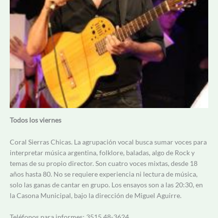
Todos los viernes
Coral Sierras Chicas. La agrupación vocal busca sumar voces para
interpretar música argentina, folklore, baladas, algo de Rock y
temas de su propio director. Son cuatro voces mixtas, desde 18
años hasta 80. No se requiere experiencia ni lectura de música,
solo las ganas de cantar en grupo. Los ensayos son a las 20:30, en
la Casona Municipal, bajo la dirección de Miguel Aguirre.
Teléfonos para informes: 3515 48-3624