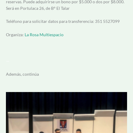
reservas. Puede adquirirse un bono por $5.000 o dos por $8.000.
Será en Portulaca 26, de B° El Talar
Teléfono para solicitar datos para transferencia: 351 5527099
Organiza:
La Rosa Multiespacio
—
Además, continúa