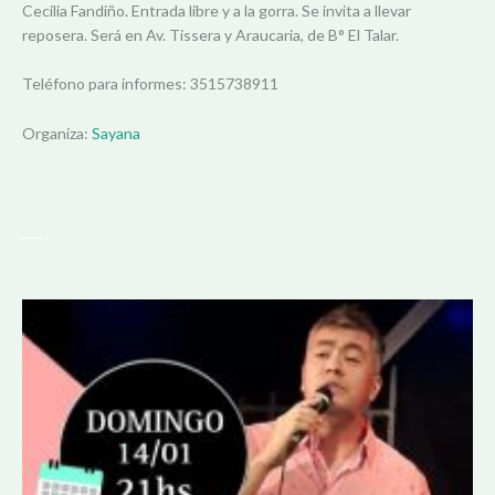
Cecilia Fandiño. Entrada libre y a la gorra. Se invita a llevar
reposera. Será en Av. Tissera y Araucaria, de B° El Talar.
Teléfono para informes: 3515738911
Organiza:
Sayana
___