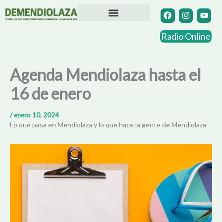
Ir
F
I
Y
a
n
o
al
c
s
u
contenido
Directorio Comercial
Otras Localidades
e
t
t
Radio Online
b
a
u
o
g
b
o
r
e
k
a
Agenda Mendiolaza hasta el
m
16 de enero
/
enero 10, 2024
Lo que pasa en Mendiolaza y lo que hace la gente de Mendiolaza