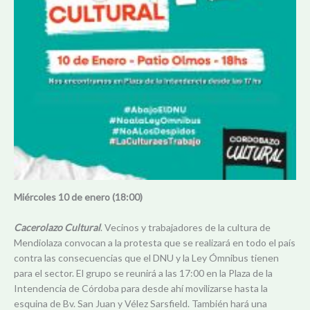
Miércoles 10
de enero (18:00)
Cacerolazo Cultural
. Vecinos y trabajadores de la cultura de
Mendiolaza convocan a la protesta que se realizará en todo el país
contra las consecuencias que el DNU y la Ley Ómnibus tienen
para el sector. El grupo se reunirá a las 17:00 en la Plaza de la
Intendencia de Córdoba para desde ahí movilizarse hasta la
esquina de Bv. San Juan y Vélez Sarsfield. También hará una