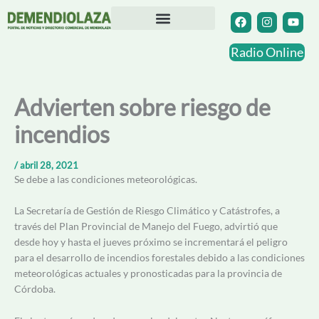
Ir
F
I
Y
a
n
o
al
c
s
u
contenido
Directorio Comercial
Otras Localidades
e
t
t
Radio Online
b
a
u
o
g
b
o
r
e
k
a
Advierten sobre riesgo de
m
incendios
/
abril 28, 2021
Se debe a las condiciones meteorológicas.
La Secretaría de Gestión de Riesgo Climático y Catástrofes, a
través del Plan Provincial de Manejo del Fuego, advirtió que
desde hoy y hasta el jueves próximo se incrementará el peligro
para el desarrollo de incendios forestales debido a las condiciones
meteorológicas actuales y pronosticadas para la provincia de
Córdoba.