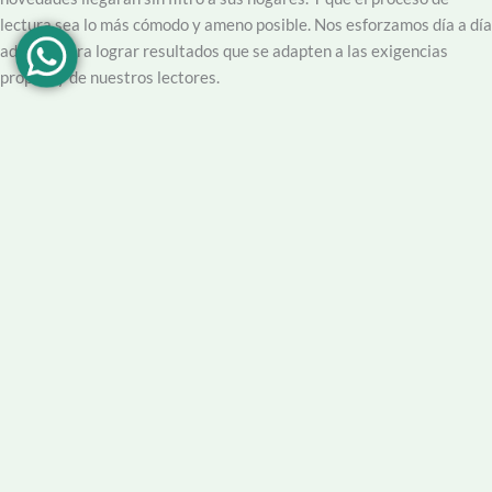
lectura sea lo más cómodo y ameno posible. Nos esforzamos día a día
además para lograr resultados que se adapten a las exigencias
propias y de nuestros lectores.
Creemos en la importancia del trabajo hecho con dedicación,
vocación y conciencia de servicio. Apuntamos entonces a que la
información no sea solo un producto final, sino que este acompañado
por un servicio que genere una experiencia positiva y profesional.
Demendiolaza
es un medio multiplataforma, por lo que nos
acercamos a nuestro público también por
Youtube
,
Facebook
,
Instagram
y
Whatsapp
. Podés contar con nuestro servicio de
información esencial tal como Turnero de
Farmacias
, Horarios de
Transporte, Teléfono Útiles y desde luego las últimas noticias de la
localidad.
Facebook
Instagram
Youtube
Tel Comercial
E-mail