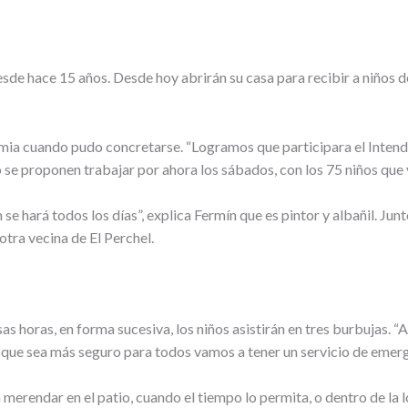
de hace 15 años. Desde hoy abrirán su casa para recibir a niños de
emia cuando pudo concretarse. “Logramos que participara el Intend
se proponen trabajar por ahora los sábados, con los 75 niños que y
e hará todos los días”, explica Fermín que es pintor y albañil. Junto
tra vecina de El Perchel.
s horas, en forma sucesiva, los niños asistirán en tres burbujas. “A
ra que sea más seguro para todos vamos a tener un servicio de emerg
merendar en el patio, cuando el tiempo lo permita, o dentro de la l