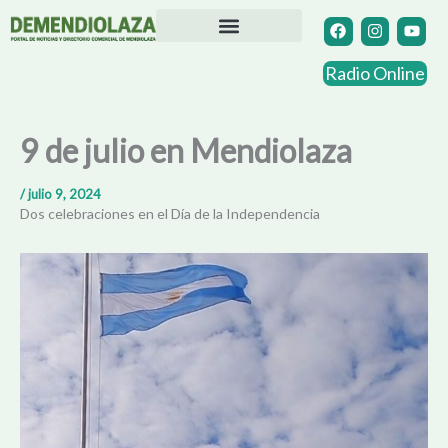
Ir
F
I
Y
a
n
o
al
c
s
u
contenido
Directorio Comercial
Otras Localidades
e
t
t
Radio Online
b
a
u
o
g
b
o
r
e
k
a
9 de julio en Mendiolaza
m
/
julio 9, 2024
Dos celebraciones en el Día de la Independencia