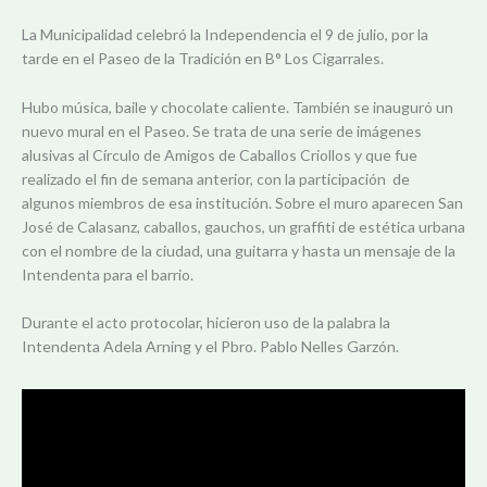
La Municipalidad celebró la Independencia el 9 de julio, por la
tarde en el Paseo de la Tradición en B° Los Cigarrales.
Hubo música, baile y chocolate caliente. También se inauguró un
nuevo mural en el Paseo. Se trata de una serie de imágenes
alusivas al Círculo de Amigos de Caballos Criollos y que fue
realizado el fin de semana anterior, con la participación de
algunos miembros de esa institución. Sobre el muro aparecen San
José de Calasanz, caballos, gauchos, un graffiti de estética urbana
con el nombre de la ciudad, una guitarra y hasta un mensaje de la
Intendenta para el barrio.
Durante el acto protocolar, hicieron uso de la palabra la
Intendenta Adela Arning y el Pbro. Pablo Nelles Garzón.