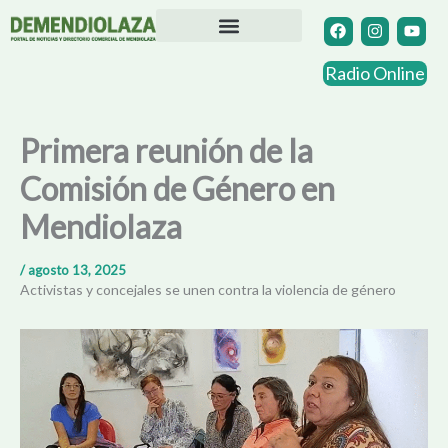
Ir
F
I
Y
a
n
o
al
c
s
u
contenido
Directorio Comercial
Otras Localidades
e
t
t
Radio Online
b
a
u
o
g
b
o
r
e
k
a
Primera reunión de la
m
Comisión de Género en
Mendiolaza
/
agosto 13, 2025
Activistas y concejales se unen contra la violencia de género