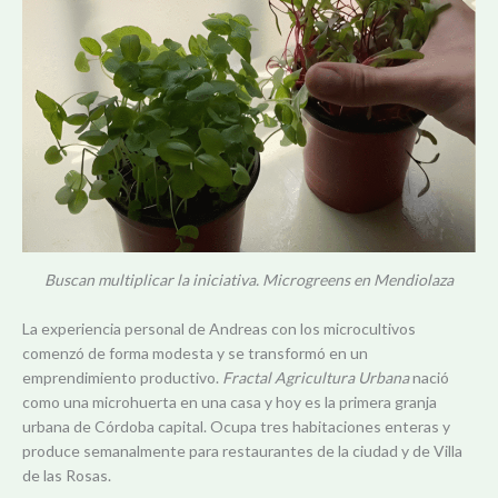
Buscan multiplicar la iniciativa. Microgreens en Mendiolaza
La experiencia personal de Andreas con los microcultivos
comenzó de forma modesta y se transformó en un
emprendimiento productivo.
Fractal Agricultura Urbana
nació
como una microhuerta en una casa y hoy es la primera granja
urbana de Córdoba capital. Ocupa tres habitaciones enteras y
produce semanalmente para restaurantes de la ciudad y de Villa
de las Rosas.