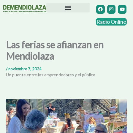
Ir
F
I
Y
a
n
o
al
c
s
u
contenido
Directorio Comercial
Otras Localidades
e
t
t
Radio Online
b
a
u
o
g
b
o
r
e
k
a
Las ferias se afianzan en
m
Mendiolaza
/
noviembre 7, 2024
Un puente entre los emprendedores y el público