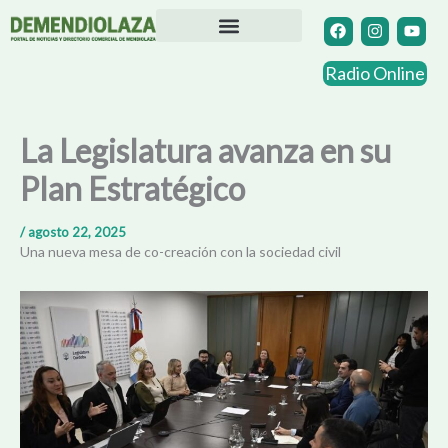
Ir
F
I
Y
a
n
o
al
c
s
u
contenido
Directorio Comercial
Otras Localidades
e
t
t
Radio Online
b
a
u
o
g
b
o
r
e
k
a
La Legislatura avanza en su
m
Plan Estratégico
/
agosto 22, 2025
Una nueva mesa de co-creación con la sociedad civil