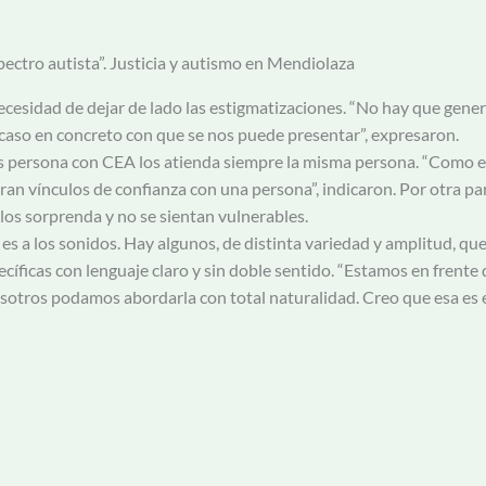
pectro autista”. Justicia y autismo en Mendiolaza
necesidad de dejar de lado las estigmatizaciones. “No hay que gener
 caso en concreto con que se nos puede presentar”, expresaron.
las persona con CEA los atienda siempre la misma persona. “Como 
eran vínculos de confianza con una persona”, indicaron. Por otra p
los sorprenda y no se sientan vulnerables.
es es a los sonidos. Hay algunos, de distinta variedad y amplitud, 
íficas con lenguaje claro y sin doble sentido. “Estamos en frente
sotros podamos abordarla con total naturalidad. Creo que esa es el 