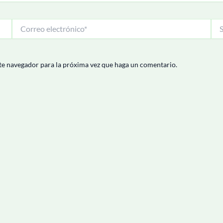
Correo
Siti
electrónico*
We
te navegador para la próxima vez que haga un comentario.