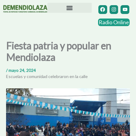
Ir
F
I
Y
a
n
o
al
c
s
u
contenido
Directorio Comercial
Otras Localidades
e
t
t
Radio Online
b
a
u
o
g
b
o
r
e
k
a
Fiesta patria y popular en
m
Mendiolaza
/
mayo 24, 2024
Escuelas y comunidad celebraron en la calle