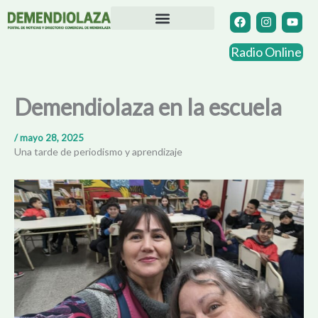
Ir
F
I
Y
a
n
o
al
c
s
u
contenido
Directorio Comercial
Otras Localidades
e
t
t
Radio Online
b
a
u
o
g
b
o
r
e
k
a
Demendiolaza en la escuela
m
/
mayo 28, 2025
Una tarde de periodismo y aprendizaje