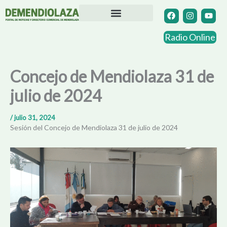
Ir
F
I
Y
a
n
o
al
c
s
u
contenido
Directorio Comercial
Otras Localidades
e
t
t
Radio Online
b
a
u
o
g
b
o
r
e
k
a
Concejo de Mendiolaza 31 de
m
julio de 2024
/
julio 31, 2024
Sesión del Concejo de Mendiolaza 31 de julio de 2024