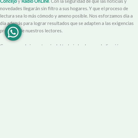
Concejo
y
Radio OnLine
. Con la seguridad de que las noticias y
novedades llegarán sin filtro a sus hogares. Y que el proceso de
lectura sea lo más cómodo y ameno posible. Nos esforzamos día a
día además para lograr resultados que se adapten a las exigencias
propias y de nuestros lectores.
Creemos en la importancia del trabajo hecho con dedicación,
vocación y conciencia de servicio. Apuntamos entonces a que la
información no sea solo un producto final, sino que este
acompañado por un servicio que genere una experiencia positiva y
profesional.
Demendiolaza
es un medio multiplataforma, por lo que nos
acercamos a nuestro público también por
Youtube
,
Facebook
,
Instagram
y
Whatsapp
. Podés contar con nuestro servicio de
información esencial tal como Turnero de
Farmacias
, Horarios de
Transporte, Teléfono Útiles y desde luego las últimas noticias de la
localidad.