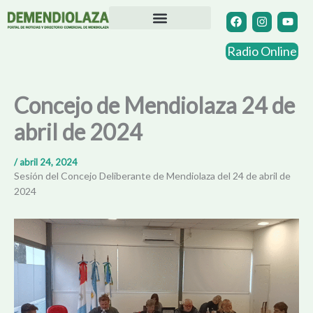
Ir
F
I
Y
a
n
o
al
c
s
u
contenido
Directorio Comercial
Otras Localidades
e
t
t
Radio Online
b
a
u
o
g
b
o
r
e
k
a
Concejo de Mendiolaza 24 de
m
abril de 2024
/
abril 24, 2024
Sesión del Concejo Deliberante de Mendiolaza del 24 de abril de
2024