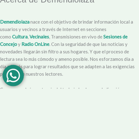
Demendiolaza
nace con el objetivo de brindar información local a
usuarios y vecinos a través de Internet en secciones
como
Cultura
,
Vecinales
, Transmisiones en vivo de
Sesiones de
Concejo
y
Radio OnLine
. Con la seguridad de que las noticias y
novedades llegarán sin filtro a sus hogares. Y que el proceso de
lectura sea lo más cómodo y ameno posible. Nos esforzamos día a
día además para lograr resultados que se adapten a las exigencias
propias y de nuestros lectores.
Creemos en la importancia del trabajo hecho con dedicación,
vocación y conciencia de servicio. Apuntamos entonces a que la
información no sea solo un producto final, sino que este
acompañado por un servicio que genere una experiencia positiva y
profesional.
Demendiolaza
es un medio multiplataforma, por lo que nos