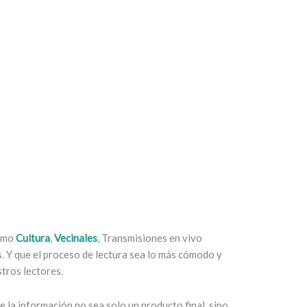
como
Cultura
,
Vecinales
, Transmisiones en vivo
es. Y que el proceso de lectura sea lo más cómodo y
tros lectores.
 la información no sea solo un producto final, sino