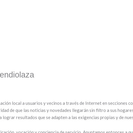
endiolaza
mación local a usuarios y vecinos a través de Internet en secciones 
ridad de que las noticias y novedades llegarán sin filtro a sus hogar
 lograr resultados que se adapten a las exigencias propias y de nues
cación, vocación y conciencia de servicio. Apuntamos entonces a que