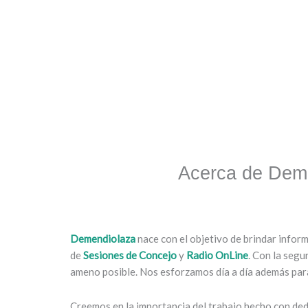
Acerca de Dem
Demendiolaza
nace con el objetivo de brindar infor
de
Sesiones de Concejo
y
Radio OnLine
. Con la segu
ameno posible. Nos esforzamos día a día además para
Creemos en la importancia del trabajo hecho con dedi