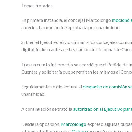
Temas tratados
En primera instancia, el concejal Marcolongo
mocionó el
anterior. La moción fue aprobada por unanimidad
Si bien el Ejecutivo envió un mail a los concejales comu
digital, incluso antes de la visación del Tribunal de Cuen
Tras un cuarto intermedio se acordó que el Pedido de In
Cuentas y solicitaría que se remitan los mismos al Conc
Seguidamente se dio lectura al
despacho de comisión so
unanimidad.
A continuación se trató la
autorización al Ejecutivo par
Desde la oposición,
Marcolongo
expreso algunas dudas 
interesante. Por su parte,
Catraro
aseguró que no es opor