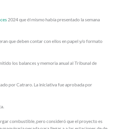
nces
2024 que él mismo había presentado la semana
ideran que deben contar con ellos en papel y/o formato
mitido los balances y memoria anual al Tribunal de
ado por Catraro. La iniciativa fue aprobada por
a.
argar combustible, pero consideró que el proyecto es
de maquinaria pesada para llegar a a las estaciones de de