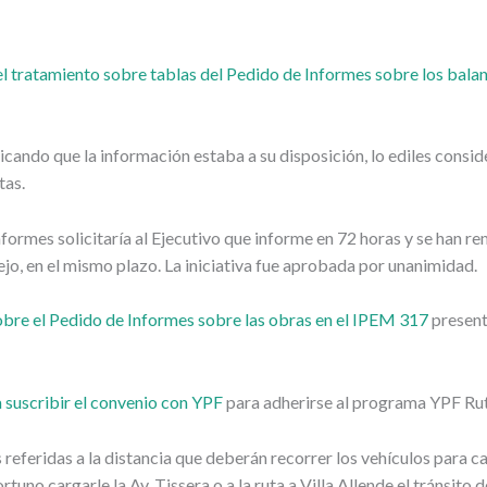
 tratamiento sobre tablas del Pedido de Informes sobre los bala
nicando que la información estaba a su disposición, lo ediles cons
tas.
formes solicitaría al Ejecutivo que informe en 72 horas y se han re
ejo, en el mismo plazo. La iniciativa fue aprobada por unanimidad.
bre el Pedido de Informes sobre las obras en el IPEM 317
present
a suscribir el convenio con YPF
para adherirse al programa YPF Rut
referidas a la distancia que deberán recorrer los vehículos para c
tuno cargarle la Av. Tissera o a la ruta a Villa Allende el tránsito 