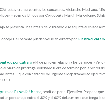
2025, estuvieron presentes los concejales: Alejandro Medrano, Mig
Felippa (Hacemos Unidos por Córdoba) y Martín Marcolongo (Unió
ajo se presenta una síntesis de lo tratado y se adjunta el enlace a
l Concejo Deliberante pueden verse en directo por
nuestra cuenta 
sentado por Catraro
el 4 de junio en relación a los balances. «Ven
o el plazo de prórroga solicitado fuera de término por la Secretarí
hacientes … que con carácter de urgente el departamento ejecutivo
 81 02»
tura de Plusvalía Urbana
, remitido por el Ejecutivo. Propone que
d un porcentaje entre el 30% y el 60% del aumento que tenga la t