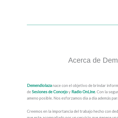
Acerca de Dem
Demendiolaza
nace con el objetivo de brindar infor
de
Sesiones de Concejo
y
Radio OnLine
. Con la segu
ameno posible. Nos esforzamos día a día además para
Creemos en la importancia del trabajo hecho con dedi
que este acompañado por un servicio que genere una 