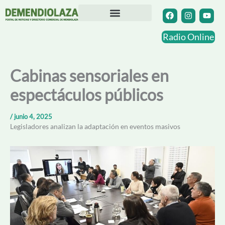
Ir
F
I
Y
a
n
o
al
c
s
u
contenido
Directorio Comercial
Otras Localidades
e
t
t
Radio Online
b
a
u
o
g
b
o
r
e
k
a
Cabinas sensoriales en
m
espectáculos públicos
/
junio 4, 2025
Legisladores analizan la adaptación en eventos masivos