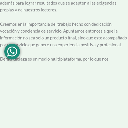
además para lograr resultados que se adapten a las exigencias
propias y de nuestros lectores.
Creemos en la importancia del trabajo hecho con dedicación,
vocación y conciencia de servicio. Apuntamos entonces a que la
información no sea solo un producto final, sino que este acompañado
por un servicio que genere una experiencia positiva y profesional.
Demendiolaza
es un medio multiplataforma, por lo que nos
acercamos a nuestro público también por
Youtube
,
Facebook
,
Instagram
y
Whatsapp
. Podés contar con nuestro servicio de
información esencial tal como Turnero de
Farmacias
, Horarios de
Transporte, Teléfono Útiles y desde luego las últimas noticias de la
localidad.
Facebook
Instagram
Youtube
Tel Comercial
E-mail
© 2025 Demendiolza.com.ar
|
Powered by
untokedigital.com