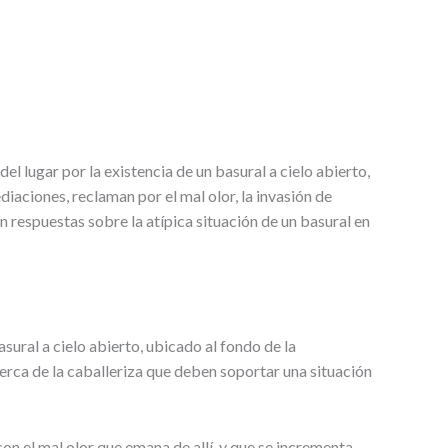
 lugar por la existencia de un basural a cielo abierto,
diaciones, reclaman por el mal olor, la invasión de
respuestas sobre la atípica situación de un basural en
ural a cielo abierto, ubicado al fondo de la
cerca de la caballeriza que deben soportar una situación
on el mal olor que emana de allí, y que se incrementa