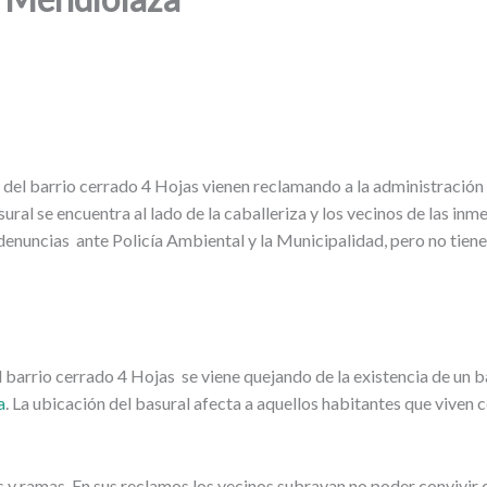
l barrio cerrado 4 Hojas vienen reclamando a la administración del
ral se encuentra al lado de la caballeriza y los vecinos de las inme
nuncias ante Policía Ambiental y la Municipalidad, pero no tienen 
arrio cerrado 4 Hojas se viene quejando de la existencia de un bas
a
. La ubicación del basural afecta a aquellos habitantes que viven 
 y ramas. En sus reclamos los vecinos subrayan no poder convivir c